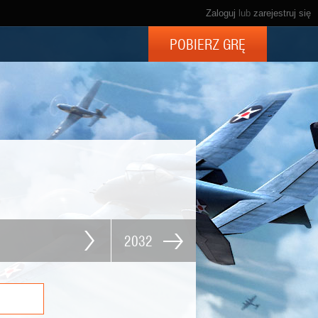
Zaloguj
lub
zarejestruj się
POBIERZ GRĘ
2032