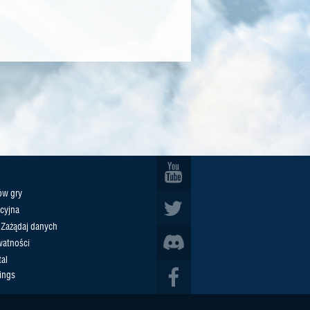
ów gry
cyjna
/ Zażądaj danych
watności
al
ings