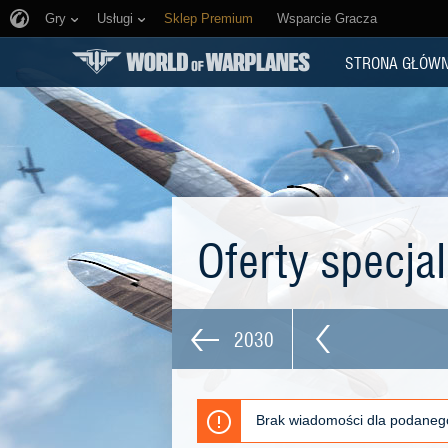
Gry
Usługi
Sklep Premium
Wsparcie Gracza
STRONA GŁÓW
Oferty specja
2030
Brak wiadomości dla podaneg