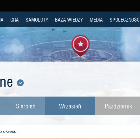
NA
GRA
SAMOLOTY
BAZA WIEDZY
MEDIA
SPOŁECZNOŚĆ
lne
Sierpień
Wrzesień
Październik
o okresu.