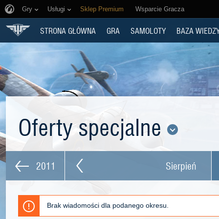
Gry
Usługi
Sklep Premium
Wsparcie Gracza
STRONA GŁÓWNA
GRA
SAMOLOTY
BAZA WIEDZ
Oferty specjalne
2011
Sierpień
Brak wiadomości dla podanego okresu.