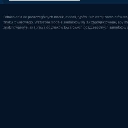
Odniesienia do poszczególnych marek, modeli, typów i/lub wersji samolotów maj
znaku towarowego. Wszystkie modele samolotów są tak zaprojektowane, aby możl
znaki towarowe jak i prawa do znaków towarowych poszczególnych samolotów są
Europa:
Ameryka 
Deutsch
English
English
Français
Čeština
Polski