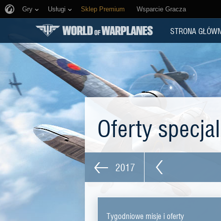
Gry
Usługi
Sklep Premium
Wsparcie Gracza
STRONA GŁÓW
Oferty specja
2017
Tygodniowe misje i oferty