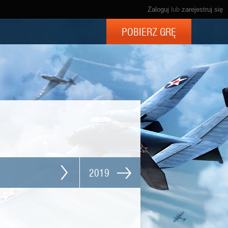
Zaloguj
lub
zarejestruj się
POBIERZ GRĘ
2019