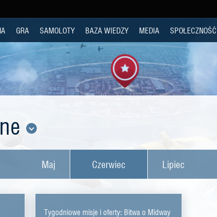
NA
GRA
SAMOLOTY
BAZA WIEDZY
MEDIA
SPOŁECZNOŚĆ
lne
Maj
Czerwiec
Lipiec
Tygodniowe misje i oferty: Bitwa o Midway