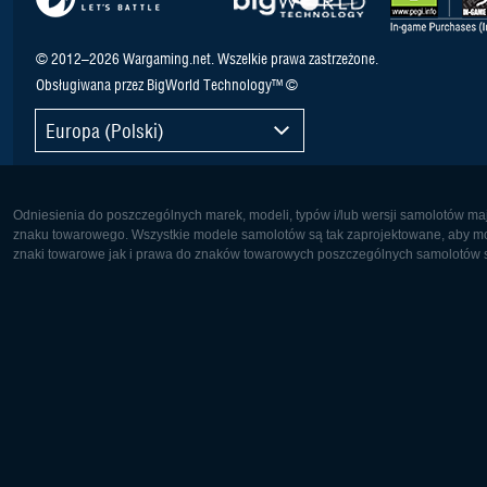
© 2012–2026 Wargaming.net. Wszelkie prawa zastrzeżone.
Obsługiwana przez BigWorld Technology™ ©
Europa (Polski)
Odniesienia do poszczególnych marek, modeli, typów i/lub wersji samolotów maj
znaku towarowego. Wszystkie modele samolotów są tak zaprojektowane, aby możl
znaki towarowe jak i prawa do znaków towarowych poszczególnych samolotów są
Europa:
Ameryka 
Deutsch
English