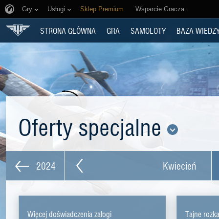
Gry
Usługi
Sklep Premium
Wsparcie Gracza
STRONA GŁÓWNA
GRA
SAMOLOTY
BAZA WIEDZ
Oferty specjalne
2024
Kwiecień
Więcej doświadczenia załogi
Tajne rozk