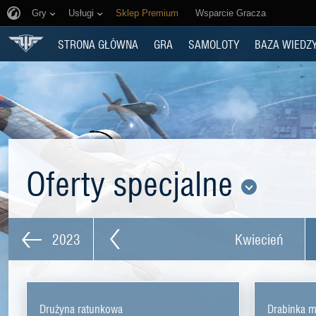
Gry
Usługi
Sklep Premium
Wsparcie Gracza
STRONA GŁÓWNA
GRA
SAMOLOTY
BAZA WIEDZ
Oferty specjalne
2023
Kwiecień
Drużyna ratunkowa
Drabinka m