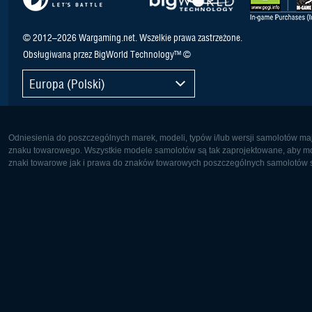
© 2012–2026 Wargaming.net. Wszelkie prawa zastrzeżone.
Obsługiwana przez BigWorld Technology™ ©
Europa (Polski)
Odniesienia do poszczególnych marek, modeli, typów i/lub wersji samolotów maj
znaku towarowego. Wszystkie modele samolotów są tak zaprojektowane, aby możl
znaki towarowe jak i prawa do znaków towarowych poszczególnych samolotów są
Europa:
Ameryka 
Deutsch
English