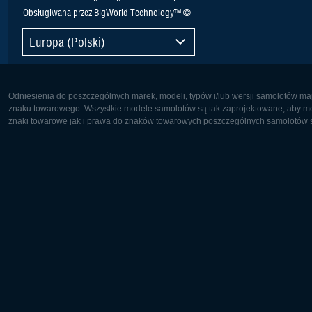
Obsługiwana przez BigWorld Technology™ ©
Europa (Polski)
Odniesienia do poszczególnych marek, modeli, typów i/lub wersji samolotów maj
znaku towarowego. Wszystkie modele samolotów są tak zaprojektowane, aby możl
znaki towarowe jak i prawa do znaków towarowych poszczególnych samolotów są
Europa:
Ameryka 
Deutsch
English
English
Français