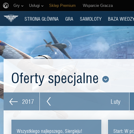
Gry
Usługi
Sklep Premium
Wsparcie Gracza
STRONA GŁÓWNA
GRA
SAMOLOTY
BAZA WIEDZ
Oferty specjalne
2017
Luty
Wszystkiego najlepszego, Siergieju!
Start: W p