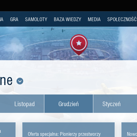
NA
GRA
SAMOLOTY
BAZA WIEDZY
MEDIA
SPOŁECZNOŚĆ
lne
Listopad
Grudzień
Styczeń
a
Oferta specjalna: Pionierzy przestworzy
Nowor