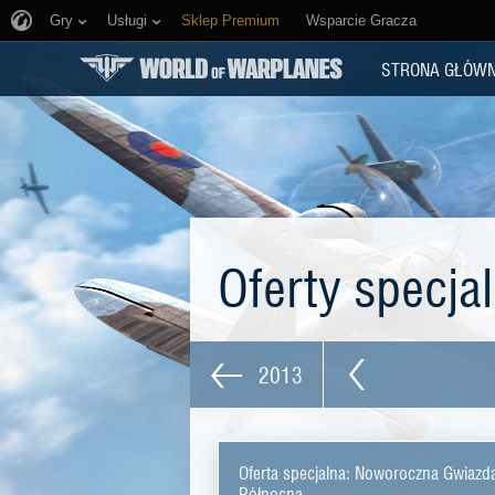
Gry
Usługi
Sklep Premium
Wsparcie Gracza
STRONA GŁÓW
Oferty specja
2013
Oferta specjalna: Noworoczna Gwiazd
Północna