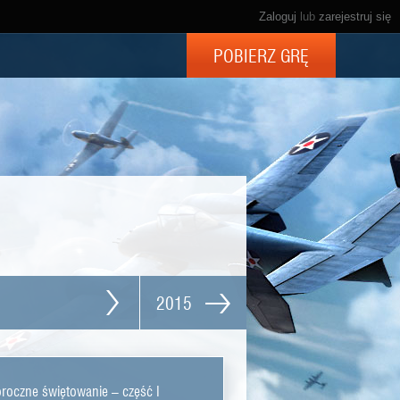
Zaloguj
lub
zarejestruj się
POBIERZ GRĘ
2015
oczne świętowanie – część I