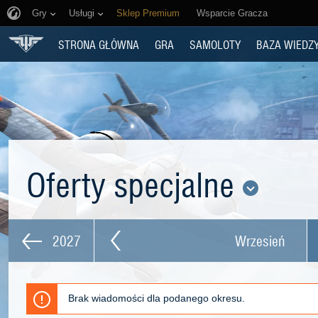
Gry
Usługi
Sklep Premium
Wsparcie Gracza
STRONA GŁÓWNA
GRA
SAMOLOTY
BAZA WIEDZ
Oferty specjalne
2027
Wrzesień
Brak wiadomości dla podanego okresu.