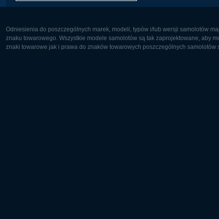
Odniesienia do poszczególnych marek, modeli, typów i/lub wersji samolotów maj
znaku towarowego. Wszystkie modele samolotów są tak zaprojektowane, aby możl
znaki towarowe jak i prawa do znaków towarowych poszczególnych samolotów są
Europa:
Ameryka 
Deutsch
English
English
Français
Čeština
Polski