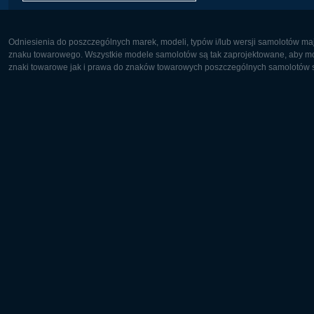
Odniesienia do poszczególnych marek, modeli, typów i/lub wersji samolotów maj
znaku towarowego. Wszystkie modele samolotów są tak zaprojektowane, aby możl
znaki towarowe jak i prawa do znaków towarowych poszczególnych samolotów są
Europa:
Ameryka 
Deutsch
English
English
Français
Čeština
Polski