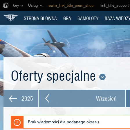
Gry
Usługi
realm_link_title_prem_shop
link_title_support
STRONA GŁÓWNA
GRA
SAMOLOTY
BAZA WIEDZ
Oferty specjalne
2025
Wrzesień
Brak wiadomości dla podanego okresu.