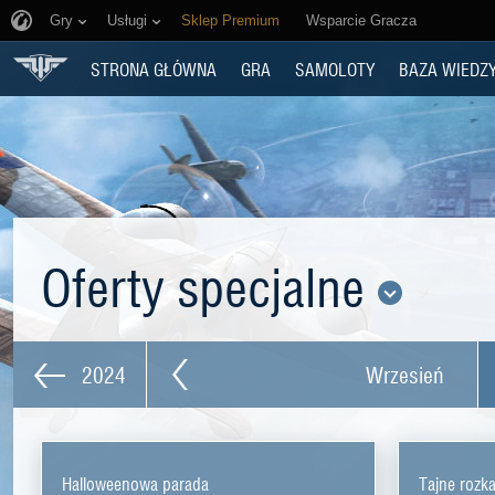
Gry
Usługi
Sklep Premium
Wsparcie Gracza
STRONA GŁÓWNA
GRA
SAMOLOTY
BAZA WIEDZ
Oferty specjalne
2024
Wrzesień
Halloweenowa parada
Tajne rozk