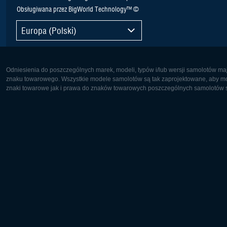
Obsługiwana przez BigWorld Technology™ ©
Europa (Polski)
Odniesienia do poszczególnych marek, modeli, typów i/lub wersji samolotów maj
znaku towarowego. Wszystkie modele samolotów są tak zaprojektowane, aby możl
znaki towarowe jak i prawa do znaków towarowych poszczególnych samolotów są
Europa:
Ameryka 
Deutsch
English
English
Français