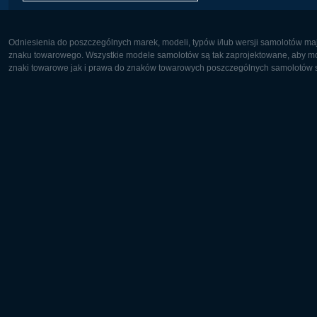
Odniesienia do poszczególnych marek, modeli, typów i/lub wersji samolotów maj
znaku towarowego. Wszystkie modele samolotów są tak zaprojektowane, aby możl
znaki towarowe jak i prawa do znaków towarowych poszczególnych samolotów są
Europa:
Ameryka 
Deutsch
English
English
Français
Čeština
Polski