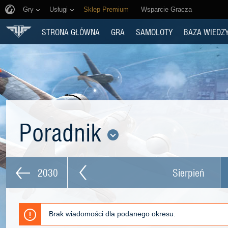
Gry
Usługi
Sklep Premium
Wsparcie Gracza
STRONA GŁÓWNA
GRA
SAMOLOTY
BAZA WIEDZ
Poradnik
2030
Sierpień
Brak wiadomości dla podanego okresu.