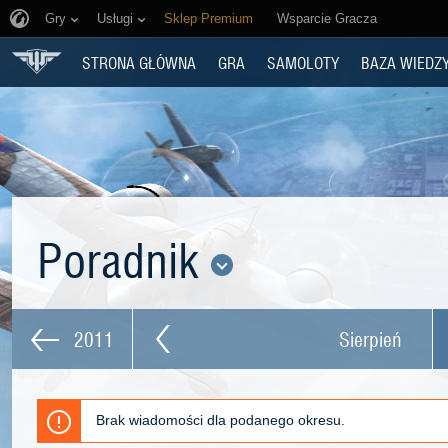
Gry
Usługi
Sklep Premium
Wsparcie Gracza
STRONA GŁÓWNA
GRA
SAMOLOTY
BAZA WIEDZ
Poradnik
2011
Sierpień
Brak wiadomości dla podanego okresu.