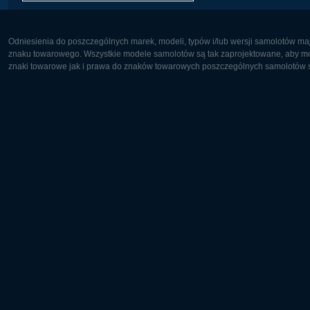
Odniesienia do poszczególnych marek, modeli, typów i/lub wersji samolotów maj
znaku towarowego. Wszystkie modele samolotów są tak zaprojektowane, aby możl
znaki towarowe jak i prawa do znaków towarowych poszczególnych samolotów są
Europa:
Ameryka 
Deutsch
English
English
Français
Čeština
Polski