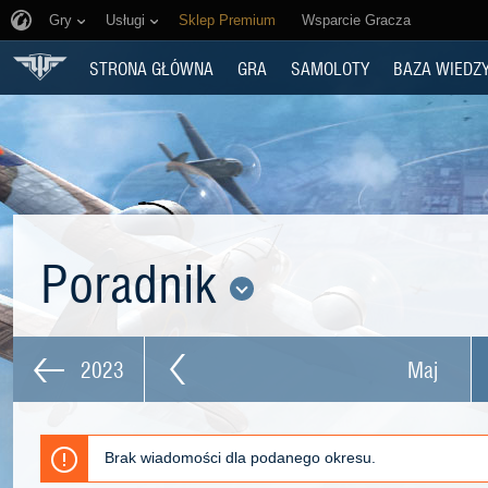
Gry
Usługi
Sklep Premium
Wsparcie Gracza
STRONA GŁÓWNA
GRA
SAMOLOTY
BAZA WIEDZ
Poradnik
2023
Maj
Brak wiadomości dla podanego okresu.