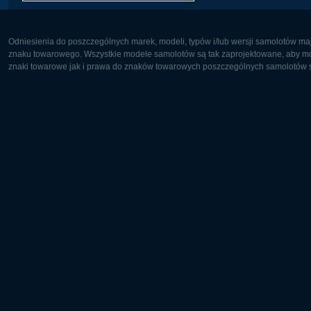
Odniesienia do poszczególnych marek, modeli, typów i/lub wersji samolotów maj
znaku towarowego. Wszystkie modele samolotów są tak zaprojektowane, aby możl
znaki towarowe jak i prawa do znaków towarowych poszczególnych samolotów są
Europa:
Ameryka 
Deutsch
English
English
Français
Čeština
Polski