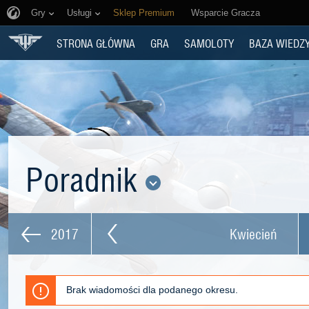
Gry
Usługi
Sklep Premium
Wsparcie Gracza
STRONA GŁÓWNA
GRA
SAMOLOTY
BAZA WIEDZ
Poradnik
2017
Kwiecień
Brak wiadomości dla podanego okresu.