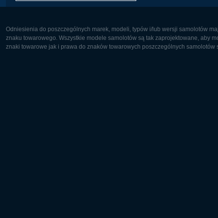
Odniesienia do poszczególnych marek, modeli, typów i/lub wersji samolotów maj
znaku towarowego. Wszystkie modele samolotów są tak zaprojektowane, aby możl
znaki towarowe jak i prawa do znaków towarowych poszczególnych samolotów są
Europa:
Ameryka 
Deutsch
English
English
Français
Čeština
Polski