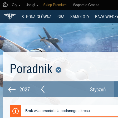
Gry
Usługi
Sklep Premium
Wsparcie Gracza
STRONA GŁÓWNA
GRA
SAMOLOTY
BAZA WIEDZ
Poradnik
2027
Styczeń
Brak wiadomości dla podanego okresu.