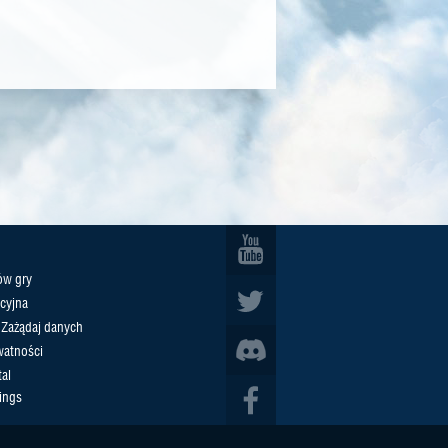
ów gry
cyjna
/ Zażądaj danych
watności
al
ings