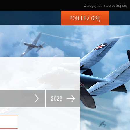
Zaloguj
lub
zarejestruj się
POBIERZ GRĘ
2028