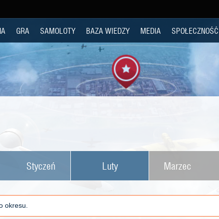
NA
GRA
SAMOLOTY
BAZA WIEDZY
MEDIA
SPOŁECZNOŚĆ
Styczeń
Luty
Marzec
o okresu.