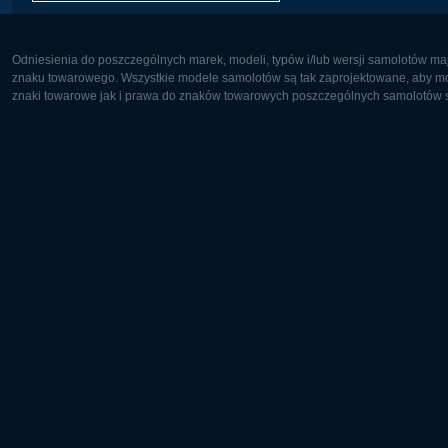
Odniesienia do poszczególnych marek, modeli, typów i/lub wersji samolotów maj
znaku towarowego. Wszystkie modele samolotów są tak zaprojektowane, aby możl
znaki towarowe jak i prawa do znaków towarowych poszczególnych samolotów są
Europa:
Ameryka 
Deutsch
English
English
Français
Čeština
Polski