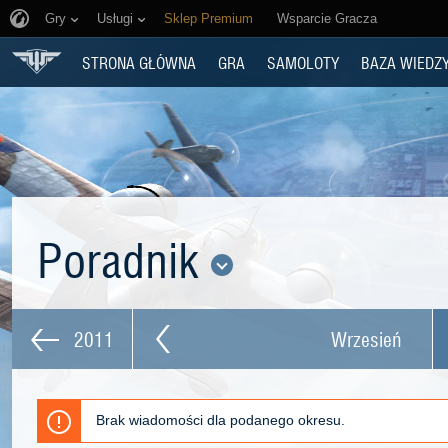
Gry
Usługi
Sklep Premium
Wsparcie Gracza
STRONA GŁÓWNA
GRA
SAMOLOTY
BAZA WIEDZ
Poradnik
2011
Wrzesień
Brak wiadomości dla podanego okresu.