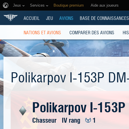
Jeux
Services
Boutique premium
Aide aux joueurs
ACCUEIL
JEU
AVIONS
BASE DE CONNAISSANCES
NATIONS ET AVIONS
COMPARER DES AVIONS
HI
Polikarpov I-153P DM
Polikarpov I-153
Chasseur
IV rang
1