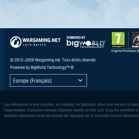
© 2012–2026 Wargaming.net. Tous droits réservés.
Powered by BigWorld Technology™ ©
Europe (Français)
Les références à une création, un modèle, un fabricant, et/ou une version d’avio
l’approbation d’aucune marque déposée quelle qu’elle soit. Tous les modèles d’a
réalistes répliquant ainsi les avions de l’époque de la Seconde Guerre Mondiale