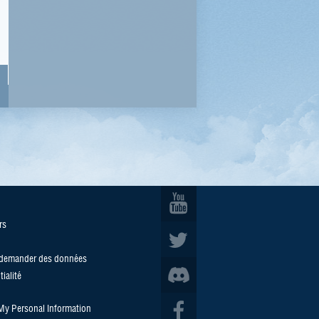
rs
/demander des données
ialité
 My Personal Information