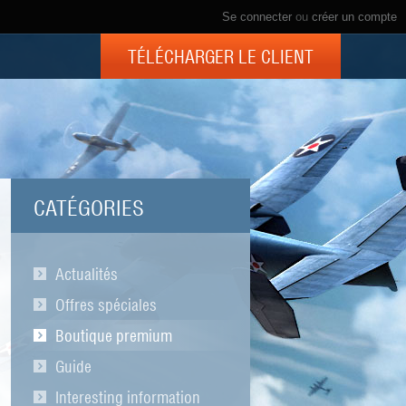
Se connecter
ou
créer un compte
TÉLÉCHARGER LE CLIENT
CATÉGORIES
Actualités
Offres spéciales
Boutique premium
Guide
Interesting information