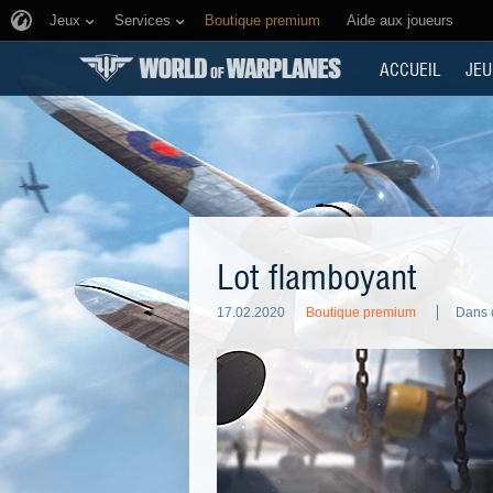
Jeux
Services
Boutique premium
Aide aux joueurs
ACCUEIL
JEU
Lot flamboyant
17.02.2020
Boutique premium
Dans d