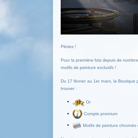
Pilotes !
Pour la première fois depuis de nombre
motifs de peinture exclusifs !
Du 17 février au 1er mars, la Boutique
trouver :
Or
Compte premium
Motifs de peinture chromés e