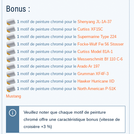
Bonus :
1
motif de peinture chromé pour le
Shenyang JL-1A-37
1
motif de peinture chromé pour le
Curtiss XF15C
1
motif de peinture chromé pour le
Supermarine Type 224
1
motif de peinture chromé pour le
Focke-Wulf Fw 56 Stosser
1
motif de peinture chromé pour le
Curtiss Model 81A-1
1
motif de peinture chromé pour le
Messerschmitt Bf 110 C-6
1
motif de peinture chromé pour le
Arado Ar 197
1
motif de peinture chromé pour le
Grumman XF4F-3
1
motif de peinture chromé pour le
Hawker Hurricane IID
1
motif de peinture chromé pour le
North American P-51K
Mustang
Veuillez noter que chaque motif de peinture
chromé offre une caractéristique bonus (vitesse de
croisière +3 %)