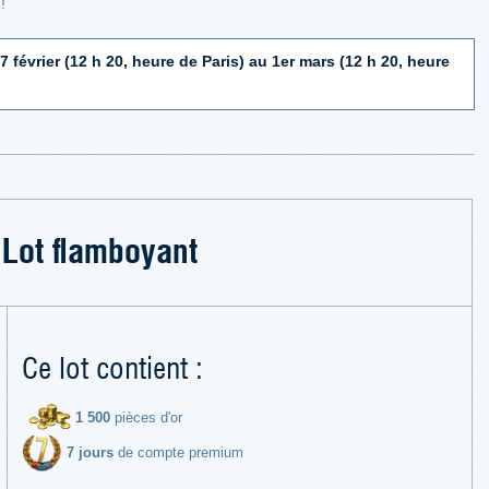
!
7 février (12 h 20, heure de Paris) au 1er mars (12 h 20, heure
Lot flamboyant
Ce lot contient :
1 500
pièces d'or
7 jours
de compte premium