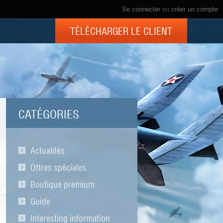
Se connecter
ou
créer un compte
TÉLÉCHARGER LE CLIENT
CATÉGORIES
Actualités
Offres spéciales
Boutique premium
Guide
Interesting information