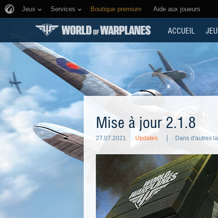
Jeux
Services
Boutique premium
Aide aux joueurs
ACCUEIL
JEU
Mise à jour 2.1.8
27.07.2021
Updates
Dans d'autres l