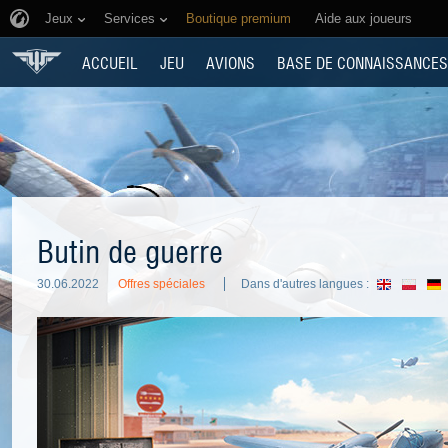
Jeux
Services
Boutique premium
Aide aux joueurs
ACCUEIL
JEU
AVIONS
BASE DE CONNAISSANCES
Butin de guerre
30.06.2022
Offres spéciales
Dans d'autres langues :