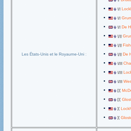
Lock
Gru
De H
Gru
Fish
Les États-Unis et le Royaume-Uni :
De H
Cha
Loc
Wes
McDo
Glos
Lock
Glost