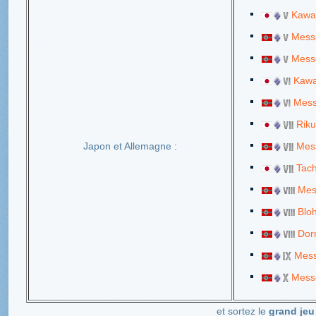
Kawas
Messe
Mess
Kawa
Mess
Riku
Japon et Allemagne :
Mess
Tach
Mes
Blo
Dorn
Mess
Messe
et sortez le
grand jeu