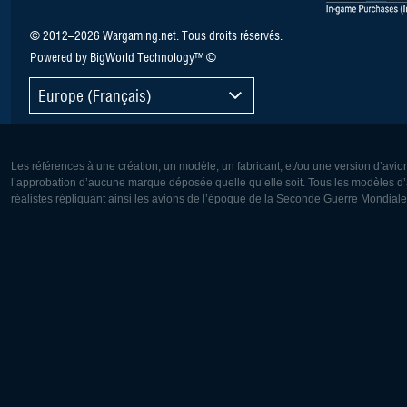
© 2012–2026 Wargaming.net. Tous droits réservés.
Powered by BigWorld Technology™ ©
Europe (Français)
Les références à une création, un modèle, un fabricant, et/ou une version d’avio
l’approbation d’aucune marque déposée quelle qu’elle soit. Tous les modèles d’a
réalistes répliquant ainsi les avions de l’époque de la Seconde Guerre Mondiale
Europe:
Amérique
Deutsch
English