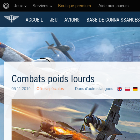
Jeux
Services
Boutique premium
Aide aux joueurs
ACCUEIL
JEU
AVIONS
BASE DE CONNAISSANCES
Combats poids lourds
05.11.2019
Offres spéciales
Dans d'autres langues :