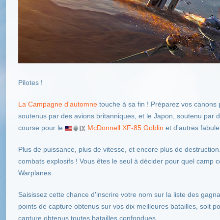
Pilotes !
La Campagne d'automne
touche à sa fin ! Préparez vos canons po
soutenus par des avions britanniques, et le Japon, soutenu par d
course pour le
McDonnell XF-85 Goblin
et d'autres fabul
Plus de puissance, plus de vitesse, et encore plus de destructio
combats explosifs ! Vous êtes le seul à décider pour quel camp c
Warplanes.
Saisissez cette chance d'inscrire votre nom sur la liste des gagn
points de capture obtenus sur vos dix meilleures batailles, soit 
capture obtenus toutes batailles confondues.