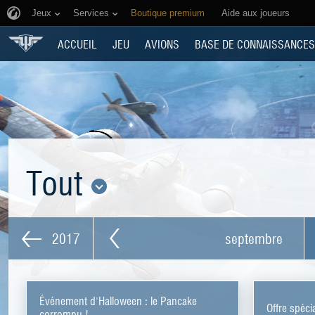
Jeux
Services
Boutique premium
Aide aux joueurs
ACCUEIL
JEU
AVIONS
BASE DE CONNAISSANCES
Tout
2017
septembre
Événement d'Halloween : le Pancake
Offre spéci
corrompu !