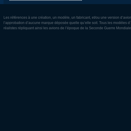
Les références à une création, un modèle, un fabricant, et/ou une version d’avio
l’approbation d’aucune marque déposée quelle qu’elle soit. Tous les modèles d’a
réalistes répliquant ainsi les avions de l’époque de la Seconde Guerre Mondiale
Europe:
Amérique
Deutsch
English
English
Français
Čeština
Polski