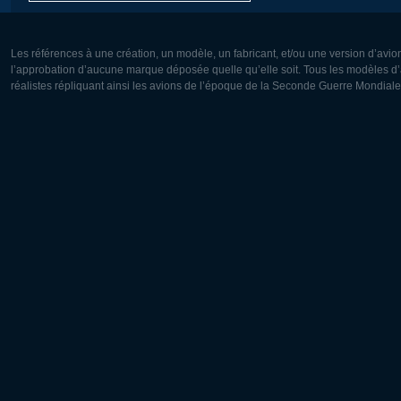
Les références à une création, un modèle, un fabricant, et/ou une version d’avio
l’approbation d’aucune marque déposée quelle qu’elle soit. Tous les modèles d’a
réalistes répliquant ainsi les avions de l’époque de la Seconde Guerre Mondiale
Europe:
Amérique
Deutsch
English
English
Français
Čeština
Polski