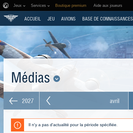
Jeux
Services
Boutique premium
Aide aux joueurs
ACCUEIL
JEU
AVIONS
BASE DE CONNAISSANCES
Médias
2027
avril
Il n'y a pas d'actualité pour la période spécifiée.