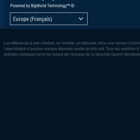
Powered by BigWorld Technology™ ©
Europe (Français)
Les références à une création, un modèle, un fabricant, et/ou une version d’avio
l’approbation d’aucune marque déposée quelle qu’elle soit. Tous les modèles d’a
réalistes répliquant ainsi les avions de l’époque de la Seconde Guerre Mondiale
Europe:
Amérique
Deutsch
English
English
Français