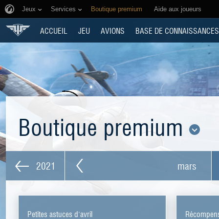
Jeux
Services
Boutique premium
Aide aux joueurs
ACCUEIL
JEU
AVIONS
BASE DE CONNAISSANCES
Boutique premium
2021
mars
Petites astuces d'avril
Récompens