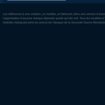
Les références à une création, un modèle, un fabricant, et/ou une version d’avio
l’approbation d’aucune marque déposée quelle qu’elle soit. Tous les modèles d’a
réalistes répliquant ainsi les avions de l’époque de la Seconde Guerre Mondiale
Europe:
Amérique
Deutsch
English
English
Français
Čeština
Polski