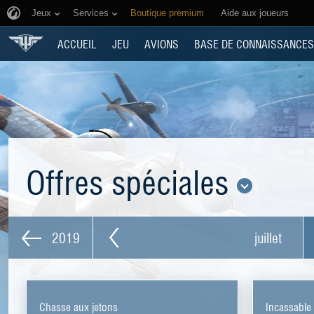
Jeux
Services
Boutique premium
Aide aux joueurs
ACCUEIL
JEU
AVIONS
BASE DE CONNAISSANCES
Offres spéciales
2019
juillet
Chasse aux jetons
Incassable