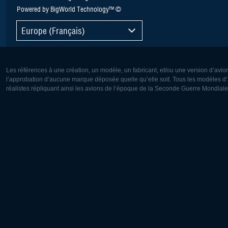
Powered by BigWorld Technology™ ©
Europe (Français)
Les références à une création, un modèle, un fabricant, et/ou une version d’avio
l’approbation d’aucune marque déposée quelle qu’elle soit. Tous les modèles d’a
réalistes répliquant ainsi les avions de l’époque de la Seconde Guerre Mondiale
Europe:
Amérique
Deutsch
English
English
Français