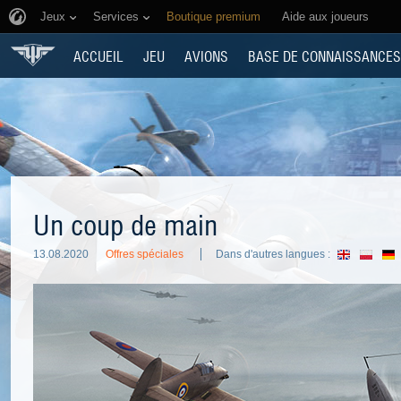
Jeux
Services
Boutique premium
Aide aux joueurs
ACCUEIL
JEU
AVIONS
BASE DE CONNAISSANCES
Un coup de main
13.08.2020
Offres spéciales
Dans d'autres langues :