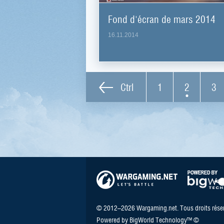
Fond d'écran de mars 2014
16.11.2014
Ctrl
1
2
3
© 2012–2026 Wargaming.net. Tous droits réser
Powered by BigWorld Technology™ ©