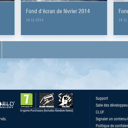
Fond d'écran de février 2014
Fond
16.11.2014
16.11
Support
Salle des développeu
CLUF
vés.
Signaler un contenu
Politique de confident