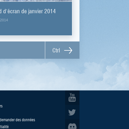
 d'écran de janvier 2014
.2014
Ctrl
rs
/demander des données
ialité