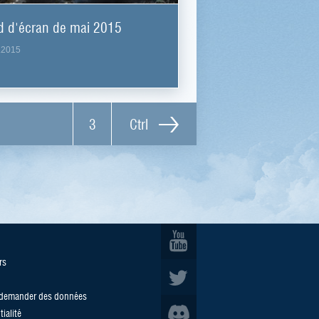
d d'écran de mai 2015
.2015
3
Ctrl
rs
/demander des données
ialité