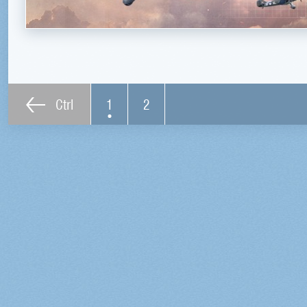
Ctrl
1
2