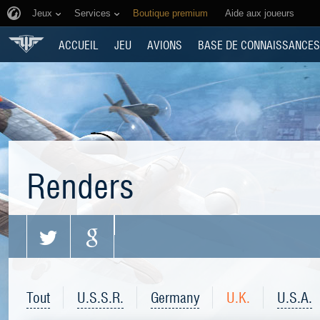
Jeux
Services
Boutique premium
Aide aux joueurs
ACCUEIL
JEU
AVIONS
BASE DE CONNAISSANCES
Renders
Tout
U.S.S.R.
Germany
U.K.
U.S.A.