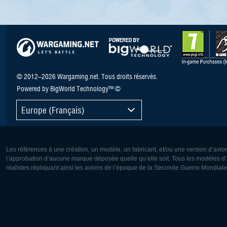
© 2012–2026 Wargaming.net. Tous droits réservés.
Powered by BigWorld Technology™ ©
Europe (Français)
Les références à une création, un modèle, un fabricant, et/ou une version d’avio
l’approbation d’aucune marque déposée quelle qu’elle soit. Tous les modèles d’a
réalistes répliquant ainsi les avions de l’époque de la Seconde Guerre Mondiale