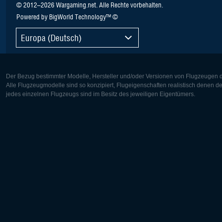
© 2012–2026 Wargaming.net. Alle Rechte vorbehalten.
Powered by BigWorld Technology™ ©
Europa (Deutsch)
Der Bezug bestimmter Modelle, Hersteller und/oder Versionen von Flugzeugen di
Alle Flugzeugmodelle sind so konzipiert, Flugeigenschaften realistisch denen 
jedes einzelnen Flugzeugs sind im Besitz des jeweiligen Eigentümers.
Europa:
Nordamer
Deutsch
English
English