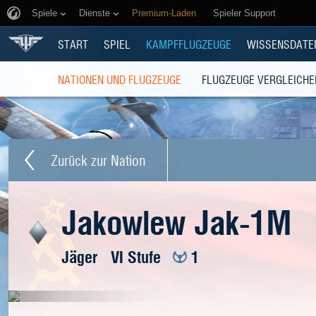
Spiele
Dienste
Premium-Laden
Spieler Support
START
SPIEL
KAMPFFLUGZEUGE
WISSENSDATE
NATIONEN UND FLUGZEUGE
FLUGZEUGE VERGLEICHE
Zurück zur Nation
Jakowlew Jak-1M
Jäger
VI Stufe
1