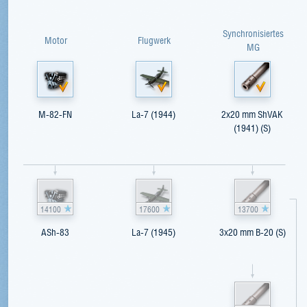
Synchronisiertes
Motor
Flugwerk
MG
M-82-FN
La-7 (1944)
2x20 mm ShVAK
(1941) (S)
14100
17600
13700
ASh-83
La-7 (1945)
3x20 mm B-20 (S)