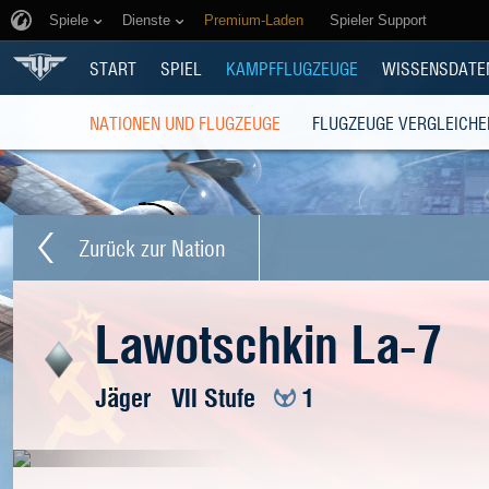
Spiele
Dienste
Premium-Laden
Spieler Support
START
SPIEL
KAMPFFLUGZEUGE
WISSENSDATE
NATIONEN UND FLUGZEUGE
FLUGZEUGE VERGLEICHE
Zurück zur Nation
Lawotschkin La-7
Jäger
VII Stufe
1