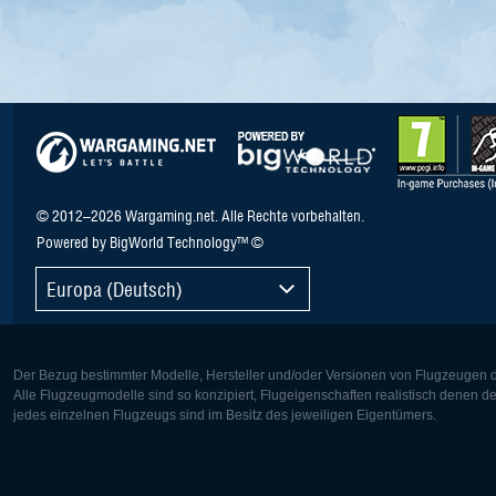
© 2012–2026 Wargaming.net. Alle Rechte vorbehalten.
Powered by BigWorld Technology™ ©
Europa (Deutsch)
Der Bezug bestimmter Modelle, Hersteller und/oder Versionen von Flugzeugen di
Alle Flugzeugmodelle sind so konzipiert, Flugeigenschaften realistisch denen 
jedes einzelnen Flugzeugs sind im Besitz des jeweiligen Eigentümers.