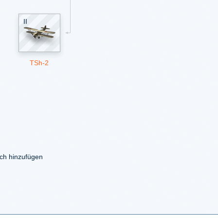
II
TSh-2
ich hinzufügen