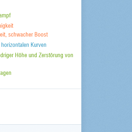
kampf
igkeit
eit, schwacher Boost
 horizontalen Kurven
iedriger Höhe und Zerstörung von
ragen