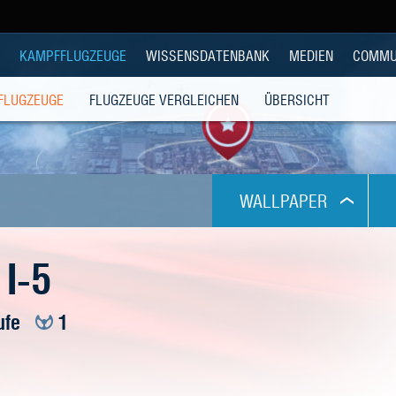
KAMPFFLUGZEUGE
WISSENSDATENBANK
MEDIEN
COMMU
 FLUGZEUGE
FLUGZEUGE VERGLEICHEN
ÜBERSICHT
WALLPAPER
1024x768
 I-5
1280x1024
ufe
1
1280x800
1280x960