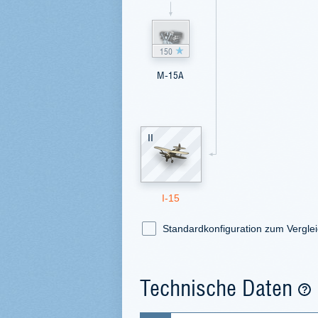
150
M-15A
II
I-15
Standardkonfiguration zum Vergle
Technische Daten