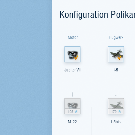
Konfiguration Polika
Motor
Flugwerk
Jupiter VII
I-5
105
170
M-22
I-5bis