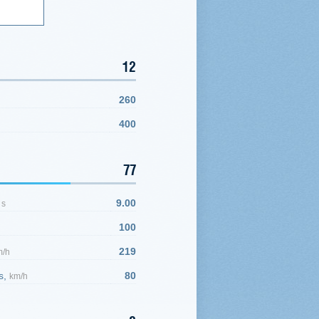
12
260
400
77
,
9.00
s
100
219
m/h
s,
80
km/h