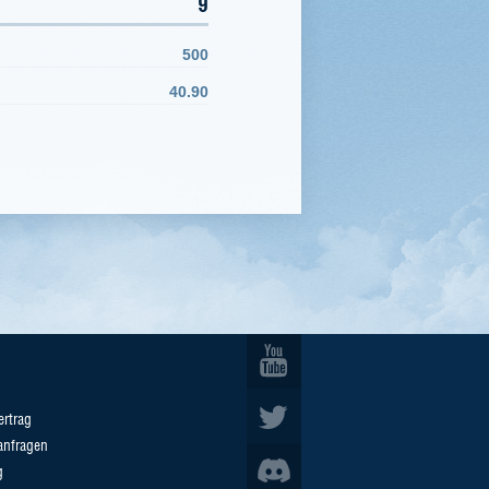
9
500
40.90
ertrag
anfragen
g