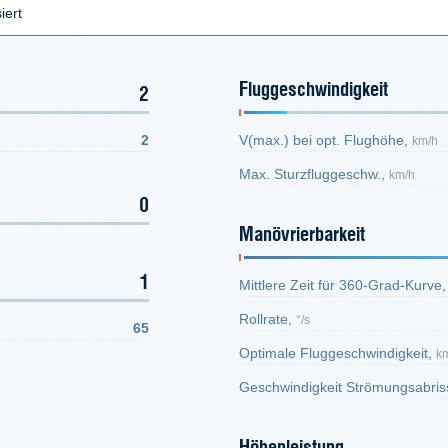
iert
Fluggeschwindigkeit
2
2
V(max.) bei opt. Flughöhe,
km/h
Max. Sturzfluggeschw.,
km/h
0
Manövrierbarkeit
1
Mittlere Zeit für 360-Grad-Kurve
Rollrate,
°/s
65
Optimale Fluggeschwindigkeit,
k
Geschwindigkeit Strömungsabris
Höhenleistung