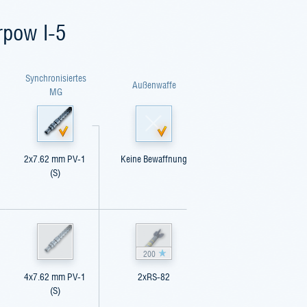
rpow I-5
Synchronisiertes
Außenwaffe
MG
2x7.62 mm PV-1
Keine Bewaffnung
(S)
200
4x7.62 mm PV-1
2xRS-82
(S)