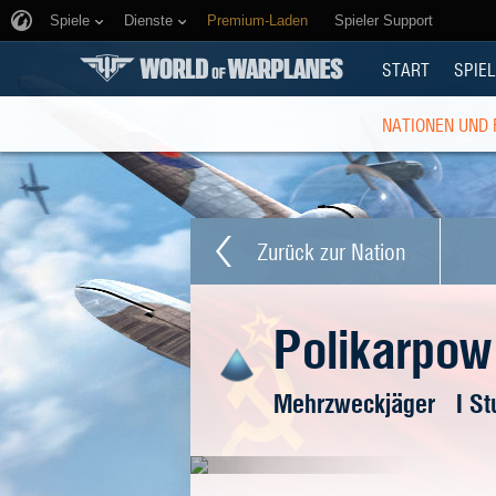
Spiele
Dienste
Premium-Laden
Spieler Support
START
SPIEL
NATIONEN UND
Zurück zur Nation
Polikarpow
Mehrzweckjäger
I St