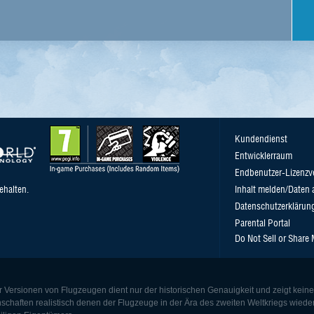
Kundendienst
Entwicklerraum
Endbenutzer-Lizenzv
ehalten.
Inhalt melden/Daten 
Datenschutzerklärun
Parental Portal
Do Not Sell or Share
r Versionen von Flugzeugen dient nur der historischen Genauigkeit und zeigt kein
nschaften realistisch denen der Flugzeuge in der Ära des zweiten Weltkriegs wie