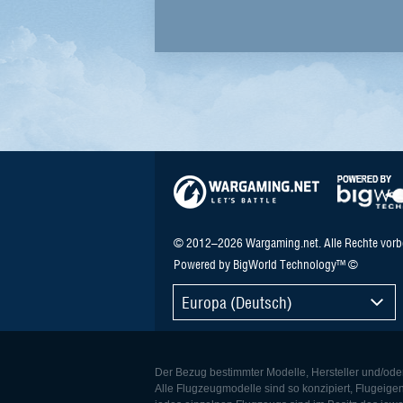
© 2012–2026 Wargaming.net. Alle Rechte vorb
Powered by BigWorld Technology™ ©
Europa (Deutsch)
Der Bezug bestimmter Modelle, Hersteller und/ode
Alle Flugzeugmodelle sind so konzipiert, Flugeige