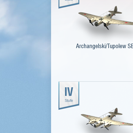
Archangelski/Tupolew S
IV
Stufe