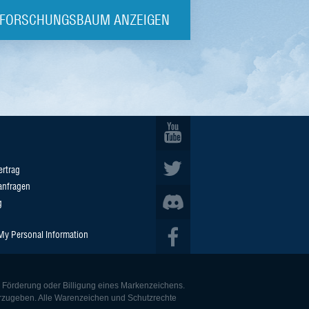
FORSCHUNGSBAUM ANZEIGEN
ertrag
anfragen
g
 My Personal Information
e Förderung oder Billigung eines Markenzeichens.
derzugeben. Alle Warenzeichen und Schutzrechte