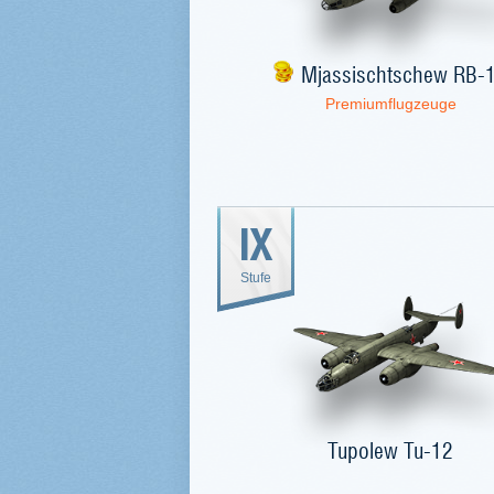
Mjassischtschew RB-
Premiumflugzeuge
IX
Stufe
Tupolew Tu-12