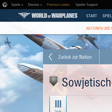
Spiele
Dienste
Premium-Laden
Spieler Support
START
SPIEL
NATIONEN UND
Zurück zur Nation
Sowjetisc
III
Stufe