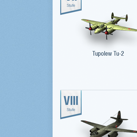
Stufe
Tupolew Tu-2
VIII
Stufe