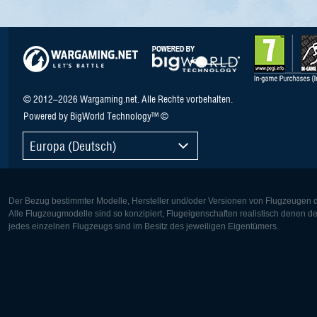
© 2012–2026 Wargaming.net. Alle Rechte vorbehalten.
Powered by BigWorld Technology™ ©
Europa (Deutsch)
Der Bezug bestimmter Modelle, Hersteller und/oder Versionen von Flugzeugen di
Alle Flugzeugmodelle sind so konzipiert, Flugeigenschaften realistisch denen 
jedes einzelnen Flugzeugs sind im Besitz des jeweiligen Eigentümers.