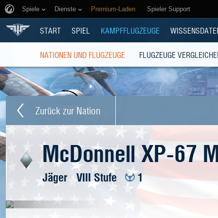
Spiele
Dienste
Premium-Laden
Spieler Support
START
SPIEL
KAMPFFLUGZEUGE
WISSENSDATE
NATIONEN UND FLUGZEUGE
FLUGZEUGE VERGLEICHE
Zurück zur Nation
McDonnell XP-67 M
Jäger
VIII Stufe
1