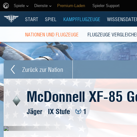
Spiele
Dienste
Premium-Laden
Spieler Support
START
SPIEL
KAMPFFLUGZEUGE
WISSENSDATE
NATIONEN UND FLUGZEUGE
FLUGZEUGE VERGLEICHE
Zurück zur Nation
McDonnell XF-85 Go
Jäger
IX Stufe
1