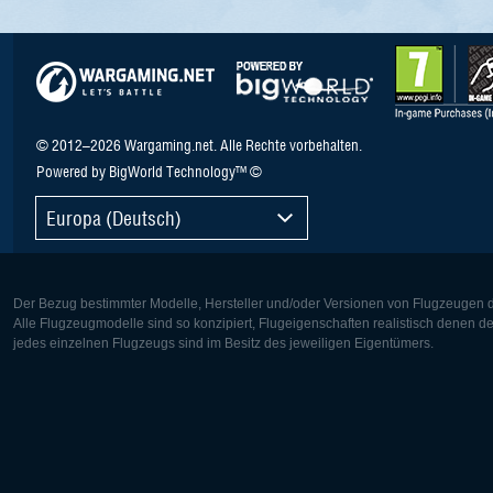
© 2012–2026 Wargaming.net. Alle Rechte vorbehalten.
Powered by BigWorld Technology™ ©
Europa (Deutsch)
Der Bezug bestimmter Modelle, Hersteller und/oder Versionen von Flugzeugen di
Alle Flugzeugmodelle sind so konzipiert, Flugeigenschaften realistisch denen 
jedes einzelnen Flugzeugs sind im Besitz des jeweiligen Eigentümers.