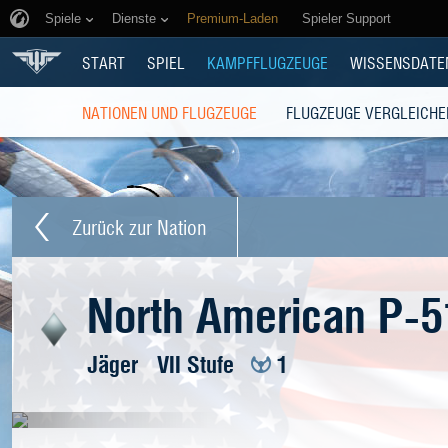
Spiele
Dienste
Premium-Laden
Spieler Support
START
SPIEL
KAMPFFLUGZEUGE
WISSENSDATE
NATIONEN UND FLUGZEUGE
FLUGZEUGE VERGLEICHE
Zurück zur Nation
North American P-
Jäger
VII Stufe
1