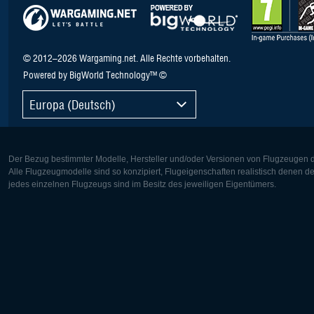
© 2012–2026 Wargaming.net. Alle Rechte vorbehalten.
Powered by BigWorld Technology™ ©
Europa (Deutsch)
Der Bezug bestimmter Modelle, Hersteller und/oder Versionen von Flugzeugen di
Alle Flugzeugmodelle sind so konzipiert, Flugeigenschaften realistisch denen 
jedes einzelnen Flugzeugs sind im Besitz des jeweiligen Eigentümers.
Europa:
Nordamer