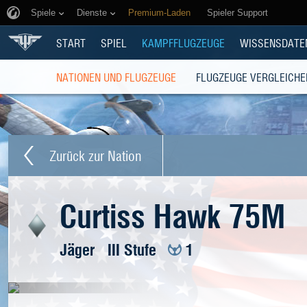
Spiele
Dienste
Premium-Laden
Spieler Support
START
SPIEL
KAMPFFLUGZEUGE
WISSENSDATE
NATIONEN UND FLUGZEUGE
FLUGZEUGE VERGLEICHE
Zurück zur Nation
Curtiss Hawk 75M
Jäger
III Stufe
1