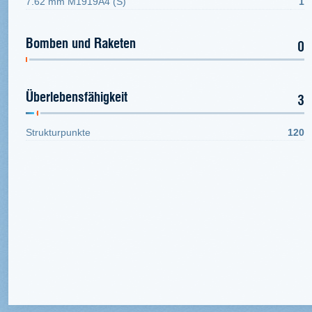
7.62 mm M1919A4 (S)
1
Bomben und Raketen
0
Überlebensfähigkeit
3
Strukturpunkte
120