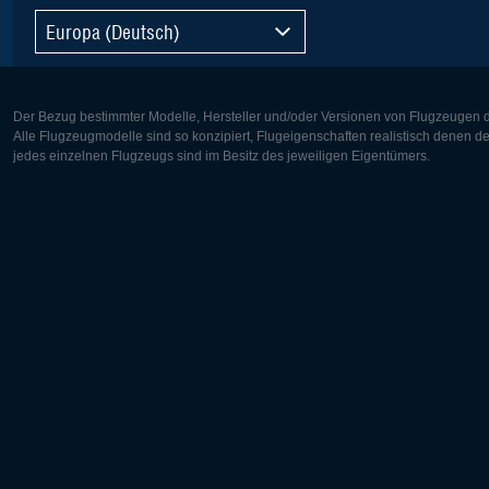
Europa (Deutsch)
Der Bezug bestimmter Modelle, Hersteller und/oder Versionen von Flugzeugen di
Alle Flugzeugmodelle sind so konzipiert, Flugeigenschaften realistisch denen 
jedes einzelnen Flugzeugs sind im Besitz des jeweiligen Eigentümers.
Europa:
Nordamer
Deutsch
English
English
Français
Čeština