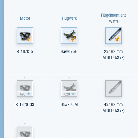
Flügelmontierte
Motor
Flugwerk
Waffe
R-1670-5
Hawk 75H
2x7.62 mm
M1919A3 (F)
690
620
R-1820-G3
Hawk 75M
4x7.62 mm
M1919A3 (F)