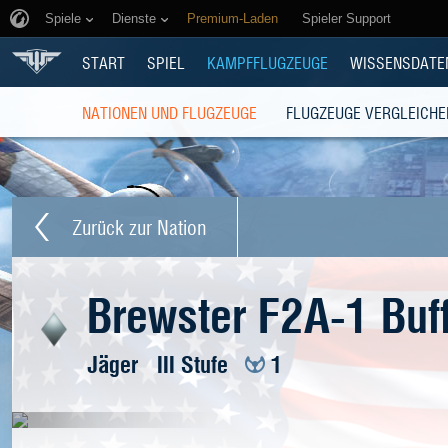
Spiele
Dienste
Premium-Laden
Spieler Support
START
SPIEL
KAMPFFLUGZEUGE
WISSENSDATE
NATIONEN UND FLUGZEUGE
FLUGZEUGE VERGLEICHE
Zurück zur Nation
Brewster F2A-1 Buf
Jäger
III Stufe
1