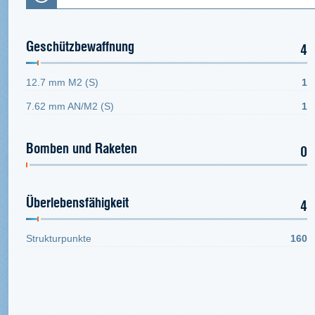
Geschützbewaffnung
4
12.7 mm M2 (S)
1
7.62 mm AN/M2 (S)
1
Bomben und Raketen
0
Überlebensfähigkeit
4
Strukturpunkte
160