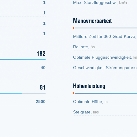
1
Max. Sturzfluggeschw.,
km/h
1
Manövrierbarkeit
1
1
Mittlere Zeit für 360-Grad-Kurve
Rollrate,
°/s
182
Optimale Fluggeschwindigkeit,
k
40
Geschwindigkeit Strömungsabris
Höhenleistung
81
2500
Optimale Höhe,
m
Steigrate,
m/s