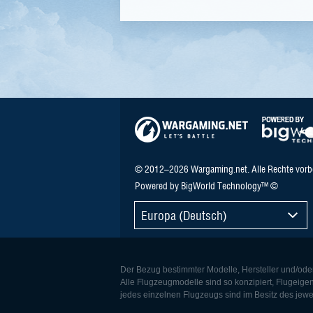
© 2012–2026 Wargaming.net. Alle Rechte vorb
Powered by BigWorld Technology™ ©
Europa (Deutsch)
Der Bezug bestimmter Modelle, Hersteller und/ode
Alle Flugzeugmodelle sind so konzipiert, Flugeige
jedes einzelnen Flugzeugs sind im Besitz des jewe