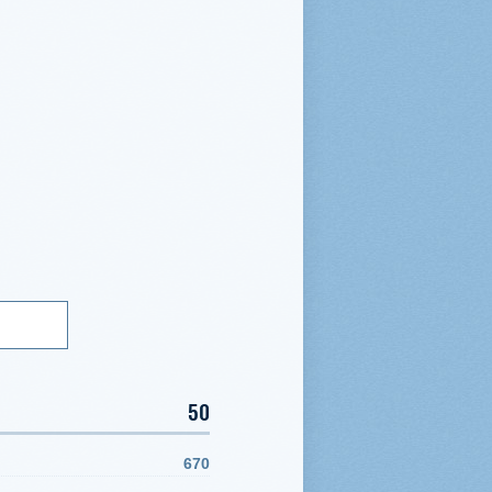
50
670