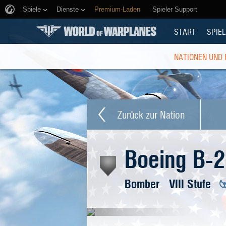
Spiele
Dienste
Premium-Laden
Spieler Support
START
SPIEL
NATIONEN UND
Zurück zur Nation
Boeing B-2
Bomber
VIII Stufe