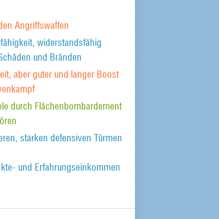
den Angriffswaffen
ähigkeit, widerstandsfähig
 Schäden und Bränden
it, aber guter und langer Boost
rvenkampf
iele durch Flächenbombardement
tören
eren, starken defensiven Türmen
unkte- und Erfahrungseinkommen