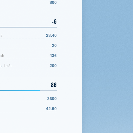
800
-6
,
28.40
s
20
436
m/h
s,
200
km/h
86
2600
42.90