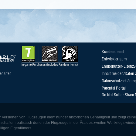
Kundendienst
Entwicklerraum
Endbenutzer-Lizenzv
ehalten.
Inhalt melden/Daten 
Datenschutzerklärun
Parental Portal
Do Not Sell or Share
r Versionen von Flugzeugen dient nur der historischen Genauigkeit und zeigt kein
nschaften realistisch denen der Flugzeuge in der Ära des zweiten Weltkriegs wie
iligen Eigentümers.