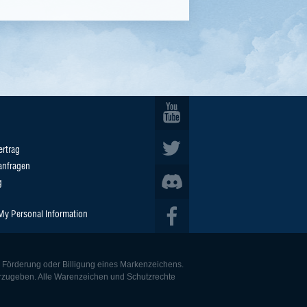
ertrag
anfragen
g
 My Personal Information
e Förderung oder Billigung eines Markenzeichens.
derzugeben. Alle Warenzeichen und Schutzrechte