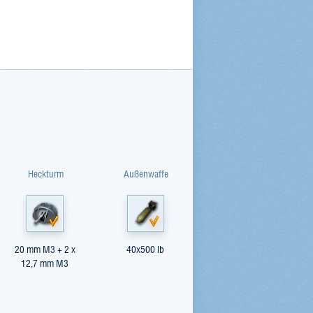
Heckturm
Außenwaffe
20 mm M3 + 2 x
40x500 lb
12,7 mm M3