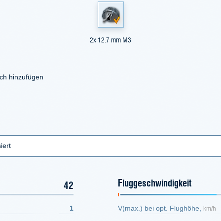
2x 12.7 mm M3
ich hinzufügen
iert
Fluggeschwindigkeit
42
1
V(max.) bei opt. Flughöhe,
km/h