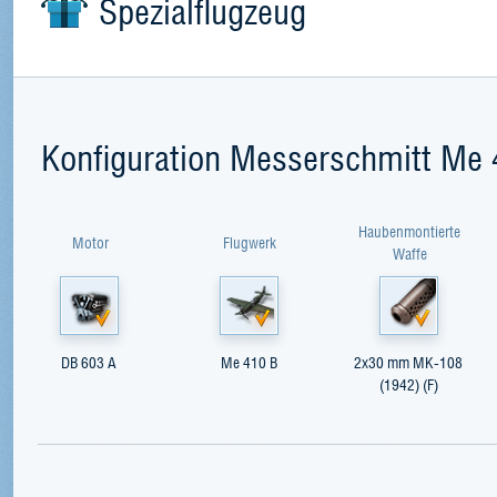
Spezialflugzeug
Konfiguration Messerschmitt Me 
Haubenmontierte
Motor
Flugwerk
Waffe
DB 603 A
Me 410 B
2x30 mm MK-108
(1942) (F)