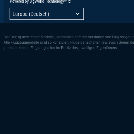
Powered by BigWorld Technology™ ©
Europa (Deutsch)
Der Bezug bestimmter Modelle, Hersteller und/oder Versionen von Flugzeugen di
Alle Flugzeugmodelle sind so konzipiert, Flugeigenschaften realistisch denen 
jedes einzelnen Flugzeugs sind im Besitz des jeweiligen Eigentümers.
Europa:
Nordamer
Deutsch
English
English
Français