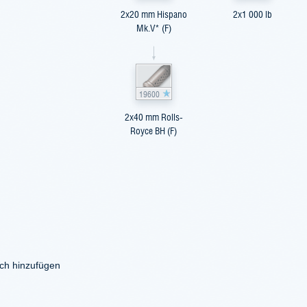
2x20 mm Hispano
2x1 000 lb
Mk.V* (F)
19600
2x40 mm Rolls-
Royce BH (F)
ich hinzufügen