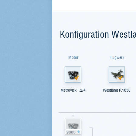
Konfiguration Westl
Motor
Flugwerk
Metrovick F.2/4
Westland P.1056
20800