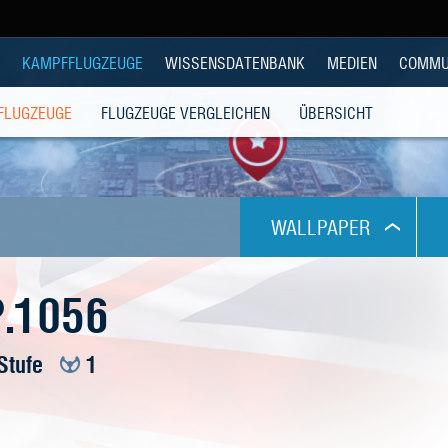
KAMPFFLUGZEUGE
WISSENSDATENBANK
MEDIEN
COMMU
 FLUGZEUGE
FLUGZEUGE VERGLEICHEN
ÜBERSICHT
WALLPAPER
1024x768
P.1056
1280x1024
 Stufe
1
1280x800
1280x960