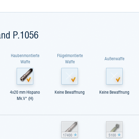
and P.1056
Haubenmontierte
Flügelmontierte
Außenwaffe
Waffe
Waffe
4x20 mm Hispano
Keine Bewaffnung
Keine Bewaffnung
Mk.V* (H)
17400
5100