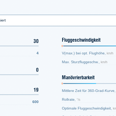
iert
Fluggeschwindigkeit
30
4
V(max.) bei opt. Flughöhe,
km/h
Max. Sturzfluggeschw.,
km/h
0
Manövrierbarkeit
19
Mittlere Zeit für 360-Grad-Kurve
Rollrate,
°/s
600
Optimale Fluggeschwindigkeit,
k