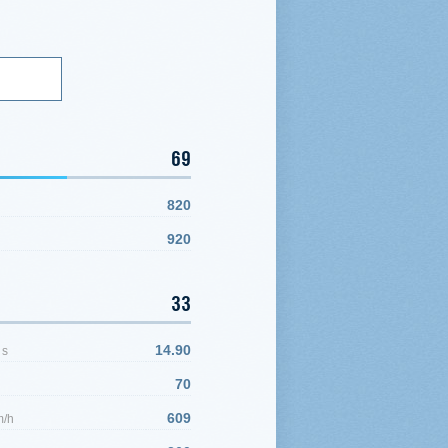
69
820
920
33
,
14.90
s
70
609
m/h