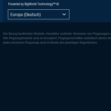
Powered by BigWorld Technology™ ©
Europa (Deutsch)
Der Bezug bestimmter Modelle, Hersteller und/oder Versionen von Flugzeugen di
Alle Flugzeugmodelle sind so konzipiert, Flugeigenschaften realistisch denen 
jedes einzelnen Flugzeugs sind im Besitz des jeweiligen Eigentümers.
Europa:
Nordamer
Deutsch
English
English
Français