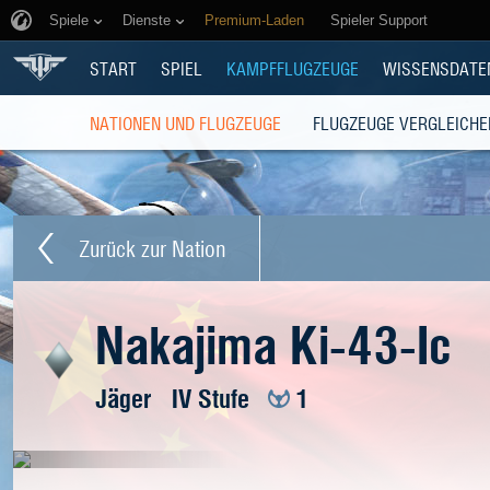
Spiele
Dienste
Premium-Laden
Spieler Support
START
SPIEL
KAMPFFLUGZEUGE
WISSENSDATE
NATIONEN UND FLUGZEUGE
FLUGZEUGE VERGLEICHE
Zurück zur Nation
Nakajima Ki-43-Ic
Jäger
IV Stufe
1