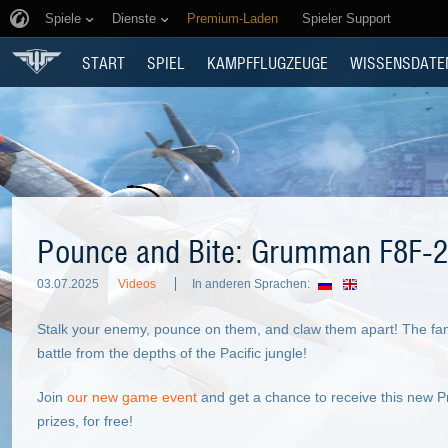
Spiele
Dienste
Premium-Laden
Spieler Support
START
SPIEL
KAMPFFLUGZEUGE
WISSENSDATE
Pounce and Bite: Grumman F8F-2
03.07.2025
Videos
In anderen Sprachen:
Stalk your enemy, pounce on them, and claw them apart! The f
battle from the depths of the Pacific jungle!
Join
our new game event
and get a chance to receive this new Pr
prizes, for free!