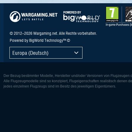
© 2012–2026 Wargaming.net. Alle Rechte vorbehalten.
Powered by BigWorld Technology™ ©
Europa (Deutsch)
Der Bezug bestimmter Modelle, Hersteller und/oder Versionen von Flugzeugen di
Alle Flugzeugmodelle sind so konzipiert, Flugeigenschaften realistisch denen 
jedes einzelnen Flugzeugs sind im Besitz des jeweiligen Eigentümers.
Europa:
Nordamer