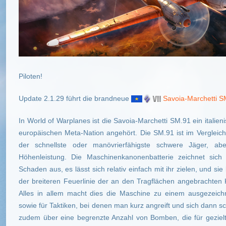
Piloten!
Update 2.1.29 führt die brandneue
Savoia-Marchetti S
In World of Warplanes ist die Savoia-Marchetti SM.91 ein italien
europäischen Meta-Nation angehört. Die SM.91 ist im Vergleich
der schnellste oder manövrierfähigste schwere Jäger, ab
Höhenleistung. Die Maschinenkanonenbatterie zeichnet sic
Schaden aus, es lässt sich relativ einfach mit ihr zielen, und s
der breiteren Feuerlinie der an den Tragflächen angebrachte
Alles in allem macht dies die Maschine zu einem ausgezeichne
sowie für Taktiken, bei denen man kurz angreift und sich dann sc
zudem über eine begrenzte Anzahl von Bomben, die für gezielte