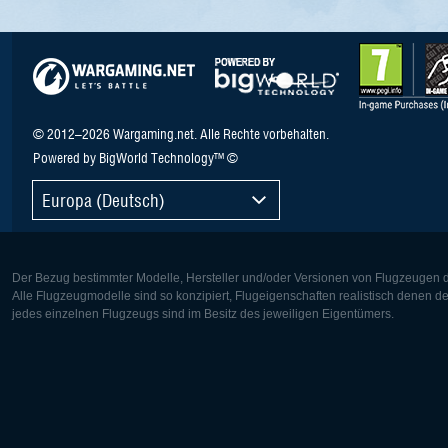
© 2012–2026 Wargaming.net. Alle Rechte vorbehalten.
Powered by BigWorld Technology™ ©
Europa (Deutsch)
Der Bezug bestimmter Modelle, Hersteller und/oder Versionen von Flugzeugen di
Alle Flugzeugmodelle sind so konzipiert, Flugeigenschaften realistisch denen 
jedes einzelnen Flugzeugs sind im Besitz des jeweiligen Eigentümers.