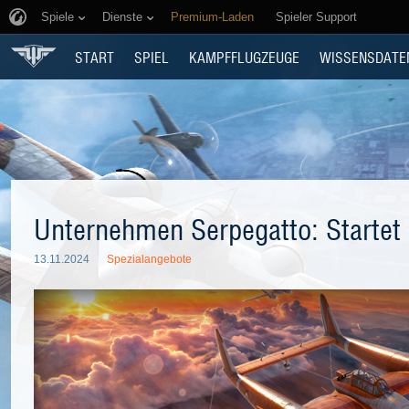
Spiele
Dienste
Premium-Laden
Spieler Support
START
SPIEL
KAMPFFLUGZEUGE
WISSENSDATE
Unternehmen Serpegatto: Startet
13.11.2024
Spezialangebote