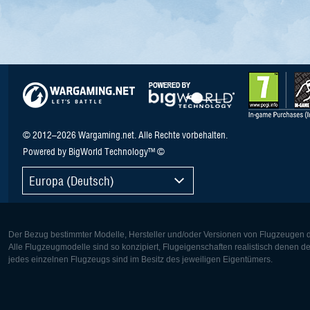
© 2012–2026 Wargaming.net. Alle Rechte vorbehalten.
Powered by BigWorld Technology™ ©
Europa (Deutsch)
Der Bezug bestimmter Modelle, Hersteller und/oder Versionen von Flugzeugen di
Alle Flugzeugmodelle sind so konzipiert, Flugeigenschaften realistisch denen 
jedes einzelnen Flugzeugs sind im Besitz des jeweiligen Eigentümers.