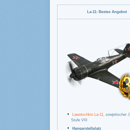
La-11: Bestes Angebot
Lawotschkin La-11
, sowjetischer J
Stufe VIII
Hangarstellplatz