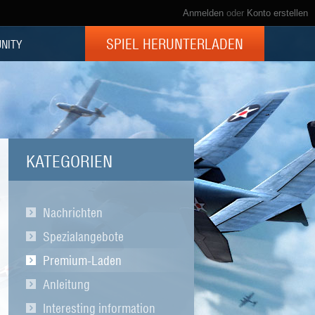
Anmelden
oder
Konto erstellen
SPIEL HERUNTERLADEN
NITY
KATEGORIEN
Nachrichten
Spezialangebote
Premium-Laden
Anleitung
Interesting information