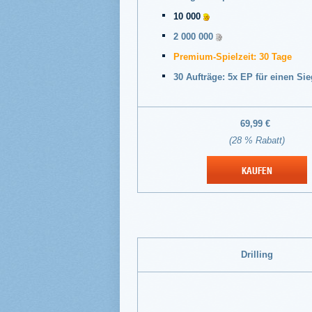
10 000
2 000 000
Premium-Spielzeit: 30 Tage
30 Aufträge: 5x EP für einen Sie
69,99 €
(28 % Rabatt)
KAUFEN
Drilling