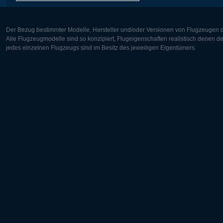
Der Bezug bestimmter Modelle, Hersteller und/oder Versionen von Flugzeugen di
Alle Flugzeugmodelle sind so konzipiert, Flugeigenschaften realistisch denen 
jedes einzelnen Flugzeugs sind im Besitz des jeweiligen Eigentümers.
Europa:
Nordamer
Deutsch
English
English
Français
Čeština
Polski