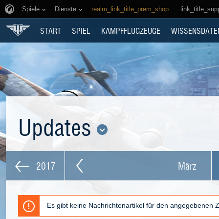
Spiele
Dienste
realm_link_title_prem_shop
link_title_sup
START
SPIEL
KAMPFFLUGZEUGE
WISSENSDATE
Updates
2017
März
Es gibt keine Nachrichtenartikel für den angegebenen 